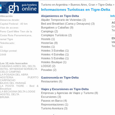
Turismo en
Argentina
>
Buenos Aires, Gran
>
Tigre-Delta
>
Informaciones Turísticas en Tigre-Delta
Alojamientos en Tigre-Delta
Inf
Ubicación
Alquiler Temporario de Viviendas (2)
Distancia desde:
AG
Bed and Breakfast (Cama y Desayuno) (3)
Capital Federal : 40 km
Gr
Bungalows y Cabañas (9)
Vias de acceso:
Te
Campings (2)
Ferro Carril Mitre Tren de la
Complejos Turísticos (2)
Costa Ruta Panamericana,
EN
Hostels (1)
ramal Tigre
Mi
Hosterías (8)
Telediscado:
Te
Hoteles (1)
11
Hoteles 3 Estrellas (1)
Código postal:
Hoteles 4 Estrellas (1)
1648
Hoteles 5 Estrellas (1)
Hoteles Boutique (1)
Los 10 más buscados
LODGE (2)
CABAÑAS AIRES DEL DELTA
HOTEL WYNDHAM NORDELTA
Posadas (2)
CIELO CAMPING
LA POSADA DEL ABRA
HOSTERIA PUERTO
Gastronomía en Tigre-Delta
CARPINCHO
Restaurantes (6)
BAJOS DEL PARANÁ
LA POSTA TIGRE - Bed &
Breakfast
Viajes y Excursiones en Tigre-Delta
LA BECASINA DELTA LODGE
Empresas y Agencias de Viajes y Turismo (8)
HOSTEL DELTA
Excursiones (3)
BRUMA
Paseos en Barco (4)
Representaciones (1)
Turismo Aventura (3)