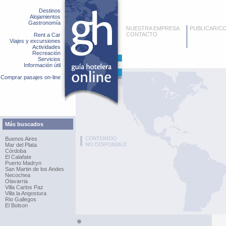
Destinos
Alojamientos
Gastronomía
NUESTRA EMPRESA
PUBLICAR/C
CONTACTO
Rent a Car
Viajes y excursiones
Actividades
Recreación
Servicios
Información útil
Comprar pasajes on-line
Más buscados
Buenos Aires
Mar del Plata
Córdoba
El Calafate
Puerto Madryn
San Martin de los Andes
Necochea
Olavarria
Villa Carlos Paz
Villa la Angostura
Rio Gallegos
El Bolson