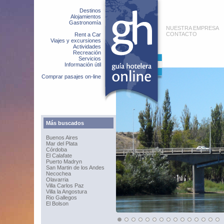
Destinos
Alojamientos
Gastronomía
NUESTRA EMPRESA
CONTACTO
Rent a Car
Viajes y excursiones
Actividades
Recreación
Servicios
Información útil
Comprar pasajes on-line
Más buscados
Buenos Aires
Mar del Plata
Córdoba
El Calafate
Puerto Madryn
San Martin de los Andes
Necochea
Olavarria
Villa Carlos Paz
Villa la Angostura
Rio Gallegos
El Bolson