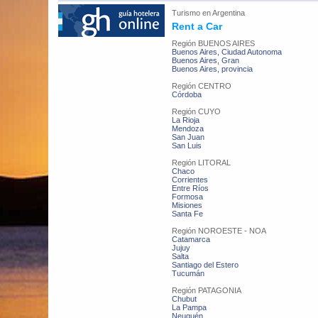
Turismo en
Argentina
Rent a Car
Región BUENOS AIRES
Buenos Aires, Ciudad Autonoma
Buenos Aires, Gran
Buenos Aires, provincia
Región CENTRO
Córdoba
Región CUYO
La Rioja
Mendoza
San Juan
San Luis
Región LITORAL
Chaco
Corrientes
Entre Ríos
Formosa
Misiones
Santa Fe
Región NOROESTE - NOA
Catamarca
Jujuy
Salta
Santiago del Estero
Tucumán
Región PATAGONIA
Chubut
La Pampa
Neuquén