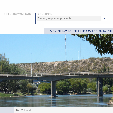
PUBLICAR/COMPRAR
BUSCADOR
ARGENTINA: [
NORTE
] [
LITORAL
] [
CUYO
][
CENT
Rio Colorado