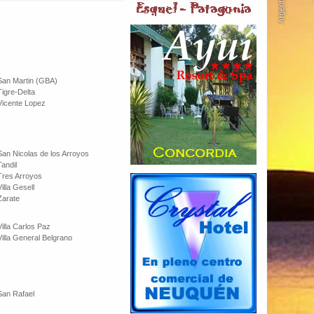
San Martin (GBA)
Tigre-Delta
Vicente Lopez
San Nicolas de los Arroyos
Tandil
Tres Arroyos
Villa Gesell
Zarate
Villa Carlos Paz
Villa General Belgrano
San Rafael