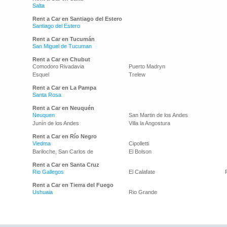
Salta
Rent a Car en Santiago del Estero
Santiago del Estero
Rent a Car en Tucumán
San Miguel de Tucuman
Rent a Car en Chubut
Comodoro Rivadavia
Puerto Madryn
Esquel
Trelew
Rent a Car en La Pampa
Santa Rosa
Rent a Car en Neuquén
Neuquen
San Martin de los Andes
Junín de los Andes
Villa la Angostura
Rent a Car en Río Negro
Viedma
Cipolletti
Bariloche, San Carlos de
El Bolson
Rent a Car en Santa Cruz
Rio Gallegos
El Calafate
Rent a Car en Tierra del Fuego
Ushuaia
Rio Grande