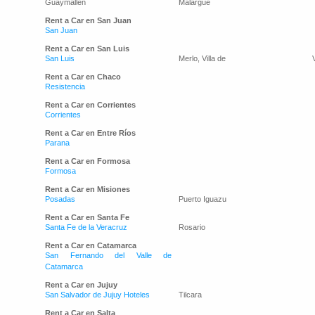
Guaymallen
Malargüe
Rent a Car en San Juan
San Juan
Rent a Car en San Luis
San Luis
Merlo, Villa de
Rent a Car en Chaco
Resistencia
Rent a Car en Corrientes
Corrientes
Rent a Car en Entre Ríos
Parana
Rent a Car en Formosa
Formosa
Rent a Car en Misiones
Posadas
Puerto Iguazu
Rent a Car en Santa Fe
Santa Fe de la Veracruz
Rosario
Rent a Car en Catamarca
San Fernando del Valle de
Catamarca
Rent a Car en Jujuy
San Salvador de Jujuy Hoteles
Tilcara
Rent a Car en Salta