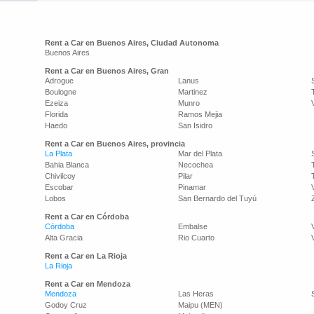
Rent a Car en Buenos Aires, Ciudad Autonoma
Buenos Aires
Rent a Car en Buenos Aires, Gran
Adrogue
Lanus
Boulogne
Martinez
Ezeiza
Munro
Florida
Ramos Mejia
Haedo
San Isidro
Rent a Car en Buenos Aires, provincia
La Plata
Mar del Plata
Bahia Blanca
Necochea
Chivilcoy
Pilar
Escobar
Pinamar
Lobos
San Bernardo del Tuyú
Rent a Car en Córdoba
Córdoba
Embalse
Alta Gracia
Rio Cuarto
Rent a Car en La Rioja
La Rioja
Rent a Car en Mendoza
Mendoza
Las Heras
Godoy Cruz
Maipu (MEN)