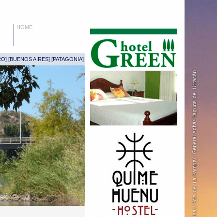
HOME
RO
] [
BUENOS AIRES
] [
PATAGONIA
]