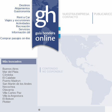
Destinos
Alojamientos
Gastronomía
NUESTRA EMPRESA
PUBLICAR/C
CONTACTO
Rent a Car
Viajes y excursiones
Actividades
Recreación
Servicios
Información útil
Comprar pasajes on-line
Más buscados
Buenos Aires
Mar del Plata
Córdoba
El Calafate
Puerto Madryn
San Martin de los Andes
Necochea
Olavarria
Villa Carlos Paz
Villa la Angostura
El Bolson
Plottier