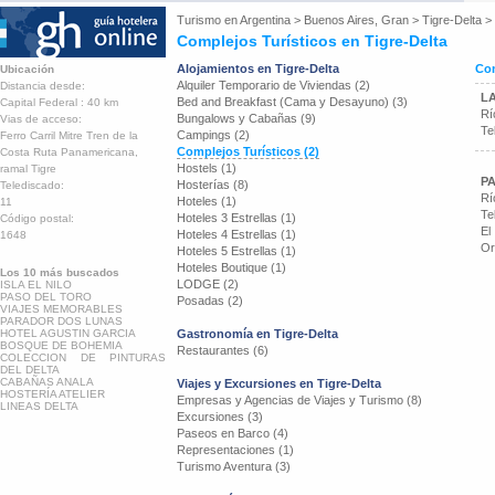
Turismo en
Argentina
>
Buenos Aires, Gran
>
Tigre-Delta
>
Complejos Turísticos en Tigre-Delta
Alojamientos en Tigre-Delta
Com
Ubicación
Alquiler Temporario de Viviendas (2)
Distancia desde:
L
Bed and Breakfast (Cama y Desayuno) (3)
Capital Federal : 40 km
Rí
Bungalows y Cabañas (9)
Vias de acceso:
Te
Campings (2)
Ferro Carril Mitre Tren de la
Complejos Turísticos (2)
Costa Ruta Panamericana,
Hostels (1)
ramal Tigre
P
Hosterías (8)
Telediscado:
Rí
Hoteles (1)
11
Te
Hoteles 3 Estrellas (1)
Código postal:
El
Hoteles 4 Estrellas (1)
1648
Or
Hoteles 5 Estrellas (1)
Hoteles Boutique (1)
Los 10 más buscados
LODGE (2)
ISLA EL NILO
PASO DEL TORO
Posadas (2)
VIAJES MEMORABLES
PARADOR DOS LUNAS
HOTEL AGUSTIN GARCIA
Gastronomía en Tigre-Delta
BOSQUE DE BOHEMIA
Restaurantes (6)
COLECCION DE PINTURAS
DEL DELTA
CABAÑAS ANALA
Viajes y Excursiones en Tigre-Delta
HOSTERÍA ATELIER
Empresas y Agencias de Viajes y Turismo (8)
LINEAS DELTA
Excursiones (3)
Paseos en Barco (4)
Representaciones (1)
Turismo Aventura (3)