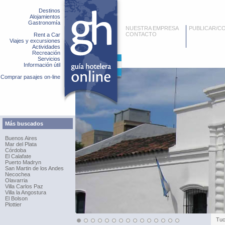
Destinos
Alojamientos
Gastronomía
NUESTRA EMPRESA
PUBLICAR/C
CONTACTO
Rent a Car
Viajes y excursiones
Actividades
Recreación
Servicios
Información útil
Comprar pasajes on-line
Más buscados
Buenos Aires
Mar del Plata
Córdoba
El Calafate
Puerto Madryn
San Martin de los Andes
Necochea
Olavarria
Villa Carlos Paz
Villa la Angostura
El Bolson
Plottier
Tu