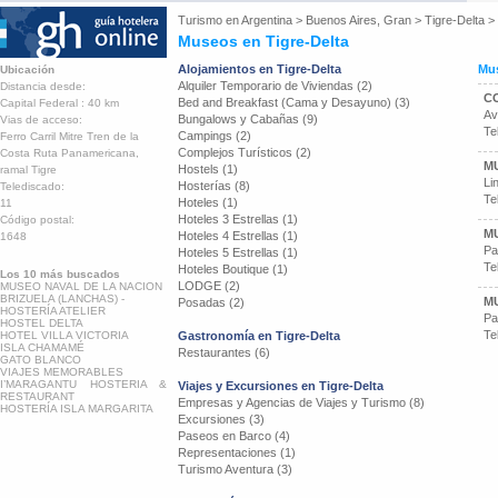
Turismo en
Argentina
>
Buenos Aires, Gran
>
Tigre-Delta
>
Museos en Tigre-Delta
Alojamientos en Tigre-Delta
Mus
Ubicación
Alquiler Temporario de Viviendas (2)
Distancia desde:
C
Bed and Breakfast (Cama y Desayuno) (3)
Capital Federal : 40 km
Av
Bungalows y Cabañas (9)
Vias de acceso:
Te
Campings (2)
Ferro Carril Mitre Tren de la
Complejos Turísticos (2)
Costa Ruta Panamericana,
M
Hostels (1)
ramal Tigre
Li
Hosterías (8)
Telediscado:
Te
Hoteles (1)
11
Hoteles 3 Estrellas (1)
Código postal:
M
Hoteles 4 Estrellas (1)
1648
Pa
Hoteles 5 Estrellas (1)
Te
Hoteles Boutique (1)
Los 10 más buscados
LODGE (2)
MUSEO NAVAL DE LA NACION
BRIZUELA (LANCHAS) -
M
Posadas (2)
HOSTERÍA ATELIER
Pa
HOSTEL DELTA
Te
HOTEL VILLA VICTORIA
Gastronomía en Tigre-Delta
ISLA CHAMAMÉ
Restaurantes (6)
GATO BLANCO
VIAJES MEMORABLES
I’MARAGANTU HOSTERIA &
Viajes y Excursiones en Tigre-Delta
RESTAURANT
Empresas y Agencias de Viajes y Turismo (8)
HOSTERÍA ISLA MARGARITA
Excursiones (3)
Paseos en Barco (4)
Representaciones (1)
Turismo Aventura (3)