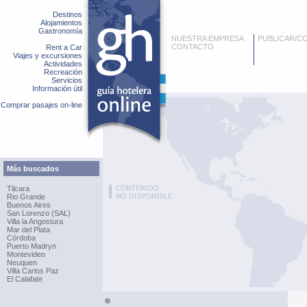
Destinos
Alojamientos
Gastronomía
NUESTRA EMPRESA
PUBLICAR/C
CONTACTO
Rent a Car
Viajes y excursiones
Actividades
Recreación
Servicios
Información útil
Comprar pasajes on-line
Más buscados
Tilcara
Rio Grande
Buenos Aires
San Lorenzo (SAL)
Villa la Angostura
Mar del Plata
Córdoba
Puerto Madryn
Montevideo
Neuquen
Villa Carlos Paz
El Calafate