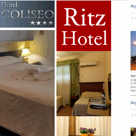
Ar
Ser
Lug
Cré
Aco
Ser
Ar