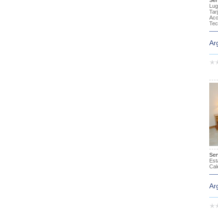
Ser
Lug
Ta
Aco
Tec
Ar
Ser
Est
Cal
Ar