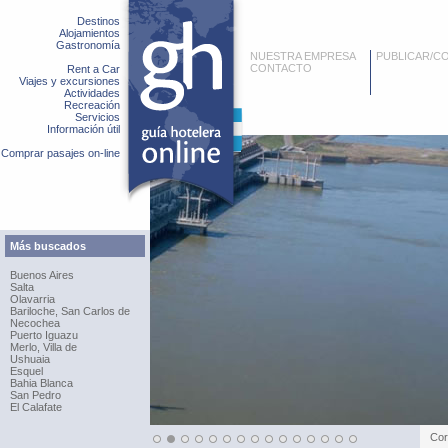
Destinos
Alojamientos
Gastronomía
NUESTRA EMPRESA
PUBLICAR/C
CONTACTO
Rent a Car
Viajes y excursiones
Actividades
Recreación
Servicios
Información útil
Comprar pasajes on-line
Más buscados
Buenos Aires
Salta
Olavarria
Bariloche, San Carlos de
Necochea
Puerto Iguazu
Merlo, Villa de
Ushuaia
Esquel
Bahia Blanca
San Pedro
El Calafate
Azu