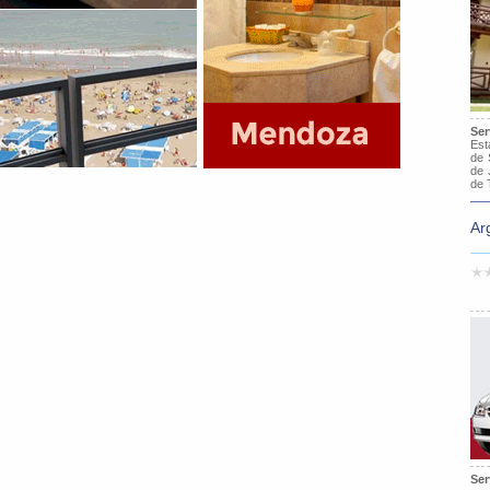
Ser
Est
de 
de 
de 
Ar
Ser