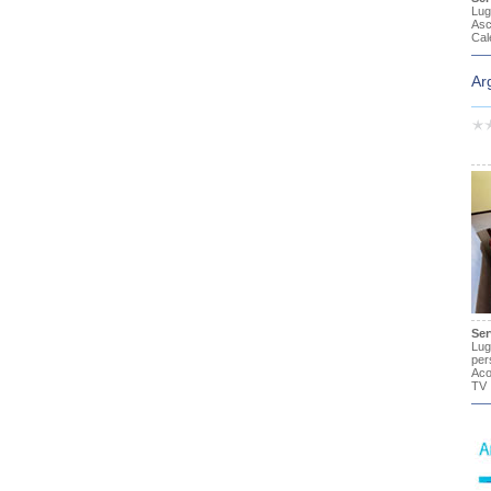
Lug
Asc
Cal
Ar
Ser
Lug
per
Aco
TV