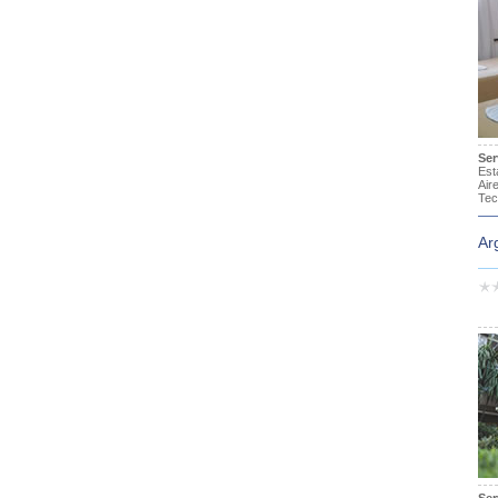
Ser
Est
Air
Tec
Ar