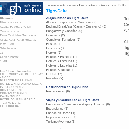
Turismo en
Argentina
>
Buenos Aires, Gran
>
Tigre-Delta
Tigre-Delta
Alojamientos en Tigre-Delta
Tu
Ubicación
Alquiler Temporario de Viviendas (2)
Distancia desde:
Ce
Bed and Breakfast (Cama y Desayuno) (3)
Capital Federal : 40 km
A 
Bungalows y Cabañas (9)
Vias de acceso:
Campings (2)
Ferro Carril Mitre Tren de la
Complejos Turísticos (2)
Costa Ruta Panamericana,
Al
Hostels (1)
ramal Tigre
Ti
Hosterías (8)
Telediscado:
Hoteles (1)
Ti
11
Hoteles 3 Estrellas (1)
Código postal:
Hoteles 4 Estrellas (1)
1648
Hoteles 5 Estrellas (1)
Hoteles Boutique (1)
Los 10 más buscados
LODGE (2)
ENTE MUNICIPAL DE TURISMO
- TIGRE
Posadas (2)
PARADOR DOS LUNAS
HOTEL WYNDHAM NORDELTA
ISLA ESCONDIDA
Gastronomía en Tigre-Delta
DON HUMBERTO
Restaurantes (6)
CRUZANDO MARES
KAYAK TOURS
HOTEL AGUSTIN GARCIA
Viajes y Excursiones en Tigre-Delta
TIEMPO LIBRE
Empresas y Agencias de Viajes y Turismo (8)
EL HORNERO
Excursiones (3)
Paseos en Barco (4)
Representaciones (1)
Turismo Aventura (3)