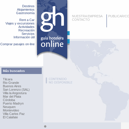
Destinos
Alojamientos
Gastronomía
NUESTRA EMPRESA
PUBLICAR/C
CONTACTO
Rent a Car
Viajes y excursiones
Actividades
Recreación
Servicios
Información útil
Comprar pasajes on-line
Más buscados
Tilcara
Rio Grande
Buenos Aires
San Lorenzo (SAL)
Villa la Angostura
Mar del Plata
Córdoba
Puerto Madryn
Neuquen
Montevideo
Villa Carlos Paz
El Calafate