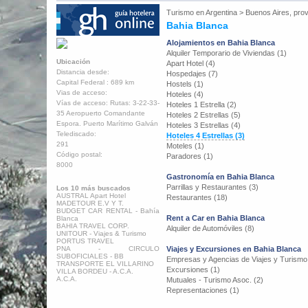
Turismo en
Argentina
>
Buenos Aires, prov
Bahia Blanca
Alojamientos en Bahia Blanca
Alquiler Temporario de Viviendas (1)
Ubicación
Apart Hotel (4)
Distancia desde:
Hospedajes (7)
Capital Federal : 689 km
Hostels (1)
Vias de acceso:
Hoteles (4)
Vías de acceso: Rutas: 3-22-33-
Hoteles 1 Estrella (2)
35 Aeropuerto Comandante
Hoteles 2 Estrellas (5)
Espora. Puerto Marítimo Galván
Hoteles 3 Estrellas (4)
Telediscado:
Hoteles 4 Estrellas (3)
291
Moteles (1)
Código postal:
Paradores (1)
8000
Gastronomía en Bahia Blanca
Parrillas y Restaurantes (3)
Los 10 más buscados
AUSTRAL Apart Hotel
Restaurantes (18)
MADETOUR E.V Y T.
BUDGET CAR RENTAL - Bahía
Rent a Car en Bahia Blanca
Blanca
BAHIA TRAVEL CORP.
Alquiler de Automóviles (8)
UNITOUR - Viajes & Turismo
PORTUS TRAVEL
PNA - CIRCULO
Viajes y Excursiones en Bahia Blanca
SUBOFICIALES - BB
Empresas y Agencias de Viajes y Turismo
TRANSPORTE EL VILLARINO
Excursiones (1)
VILLA BORDEU - A.C.A.
A.C.A.
Mutuales - Turismo Asoc. (2)
Representaciones (1)