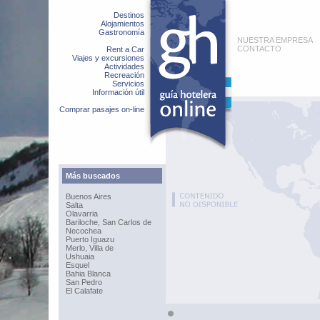
Destinos
Alojamientos
Gastronomía
NUESTRA EMPRESA
CONTACTO
Rent a Car
Viajes y excursiones
Actividades
Recreación
Servicios
Información útil
Comprar pasajes on-line
Más buscados
Buenos Aires
Salta
Olavarria
Bariloche, San Carlos de
Necochea
Puerto Iguazu
Merlo, Villa de
Ushuaia
Esquel
Bahia Blanca
San Pedro
El Calafate