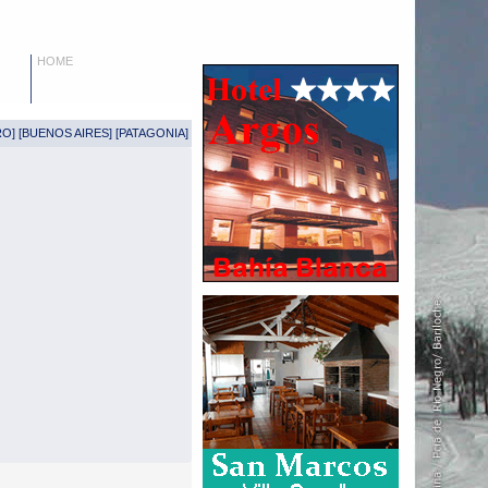
HOME
RO
] [
BUENOS AIRES
] [
PATAGONIA
]