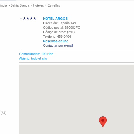
incia
>
Bahia Blanca
>
Hoteles 4 Estrellas
HOTEL ARGOS
Dirección: España 149
Código postal: B8000JFC
Código de area: (291)
Teléfono: 455-0404
Reservas online
Contactar por e-mail
Comodidades: 100 Hab
Abierto: todo el año
 (37)