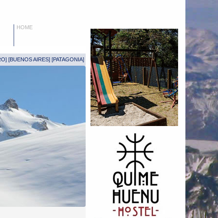
HOME
RO
] [
BUENOS AIRES
] [
PATAGONIA
]