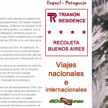
Bolsón está ubicado al sudoeste de
río Quemquemtreu. El Capitán español
mbargo, El Bolsón fue fundado el 28
o de la piedra y la madera, con el
Piltiquitrón, El Bolsón posee un
al Lago Puelo complementa el notable
rrido de 120 Km. A su vez dista de la
ctivo de 6 Km. de extensión. Al
en el ascenso de la Loma del Medio.
 un amplísimo panorama del valle del
rador presenta la conformación de un
trayecto se presenta ya sobre la
ial para la pesca. En un trayecto
 sector de hermoso paisaje.
a localidad, se encuentra la
io. Rodeado de exuberante
eral de aproximadamente 3 Km. que
 es un lugar ideal para detenerse a
sibilitan recorrer la zona para
ar paseos en auto, a caballo,
, visitar establecimientos madereros,
antaciones de lúpulo y el proceso de