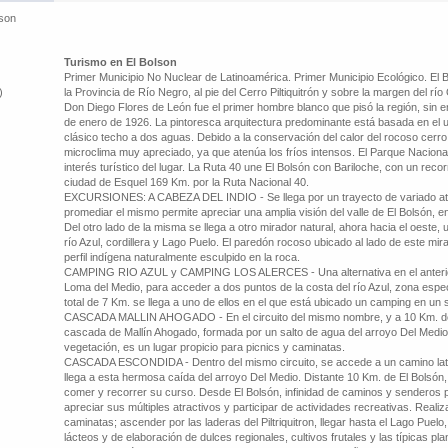
lson
Turismo en El Bolson
Primer Municipio No Nuclear de Latinoamérica. Primer Municipio Ecológico. El 
)
la Provincia de Río Negro, al pie del Cerro Piltiquitrón y sobre la margen del 
Don Diego Flores de León fue el primer hombre blanco que pisó la región, sin e
de enero de 1926. La pintoresca arquitectura predominante está basada en el us
clásico techo a dos aguas. Debido a la conservación del calor del rocoso cerro 
microclima muy apreciado, ya que atenúa los fríos intensos. El Parque Nacion
interés turístico del lugar. La Ruta 40 une El Bolsón con Bariloche, con un reco
ciudad de Esquel 169 Km. por la Ruta Nacional 40.
EXCURSIONES: A CABEZA DEL INDIO - Se llega por un trayecto de variado atra
promediar el mismo permite apreciar una amplia visión del valle de El Bolsón, 
Del otro lado de la misma se llega a otro mirador natural, ahora hacia el oeste,
río Azul, cordillera y Lago Puelo. El paredón rocoso ubicado al lado de este mi
perfil indígena naturalmente esculpido en la roca.
CAMPING RIO AZUL y CAMPING LOS ALERCES - Una alternativa en el anterior 
Loma del Medio, para acceder a dos puntos de la costa del río Azul, zona espec
total de 7 Km. se llega a uno de ellos en el que está ubicado un camping en un
CASCADA MALLIN AHOGADO - En el circuito del mismo nombre, y a 10 Km. de l
cascada de Mallín Ahogado, formada por un salto de agua del arroyo Del Med
vegetación, es un lugar propicio para picnics y caminatas.
CASCADA ESCONDIDA - Dentro del mismo circuito, se accede a un camino lat
llega a esta hermosa caída del arroyo Del Medio. Distante 10 Km. de El Bolsón,
comer y recorrer su curso. Desde El Bolsón, infinidad de caminos y senderos po
apreciar sus múltiples atractivos y participar de actividades recreativas. Realiz
caminatas; ascender por las laderas del Piltriquitron, llegar hasta el Lago Puelo
lácteos y de elaboración de dulces regionales, cultivos frutales y las típicas pl