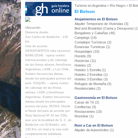
Turismo en
Argentina
>
Río Negro
>
El Bo
El Bolson
Alojamientos en El Bolson
Alquiler Temporario de Viviendas (3)
Ubicación
Bed and Breakfast (Cama y Desayuno) (1
Distancia desde:
Bungalows y Cabañas (46)
San Carlos de Bariloche : 130
Campings (14)
km
Complejos Turísticos (2)
Vias de acceso:
Estancias Turisticas (1)
AEROPUERTOS más cercanos:
Hospedajes (10)
BARILOCHE - opera vuelos
Hostels (9)
internacionales y de cabotaje
Hosterías (11)
de las líneas aéreas: Aerolíneas
Hoteles (2)
Argentinas, LADE, y Lan Chile .
Hoteles 1 Estrella (1)
Existen frecuencias diarias
Hoteles 2 Estrellas (1)
desde los principales puntos del
Hoteles 3 Estrellas (3)
país. ESQUEL – opera vuelos
Refugios de Montaña (5)
de cabotaje de las líneas
Residenciales (2)
aéreas: LADE y Aerolíneas
Argentinas. Existen frecuencias
Gastronomía en El Bolson
diarias desde los principales
Casas de Té (2)
puntos del país. RUTAS: Desde
Confiterías (3)
el Norte del país se accede por
Restaurantes (10)
Ruta Nacional Nº 40 (ex 258),
Restobar (1)
que une la localidad de S. C. de
Bariloche con El Bolsón, son
Rent a Car en El Bolson
130 Km. en total y la ruta está
Alquiler de Automóviles (1)
completamente asfaltada.