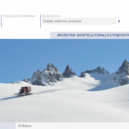
PUBLICAR/COMPRAR
BUSCADOR
ARGENTINA: [
NORTE
] [
LITORAL
] [
CUYO
][
CENT
El Bolson