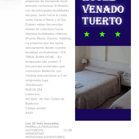
empresas de transporte local
terrestre comunican El Bolsón
con las principales localidades
del país, tanto hacia la costa
como hacia el Norte y el Sur.
Existen varias frecuencias
diarias de colectivos hacia
distintas localidades chilenas
(Puerto Montt, Osorno, Valdivia).
La empresa que las opera
directamente desde nuestra
localidad es Andesmar. • EN
TREN: BARILOCHE – En
temporada alta existen 3
frecuencias semanales que
comunican Bariloche con
Viedma reduciéndose a 2 en
temporada baja.
Telediscado:
NUEVA 294
Cabecera:
del Dpto. de San Carlos de
Bariloche
Código postal:
8430
Los 10 más buscados
PARRILLA PATAGONIA
AUTOMOVIL CLUB
ARGENTINO
PATAGONIA ADVENTURES