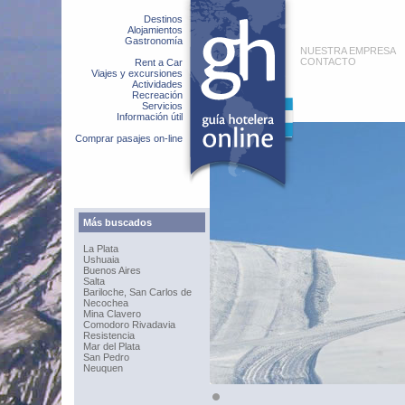
Destinos
Alojamientos
Gastronomía
NUESTRA EMPRESA
CONTACTO
Rent a Car
Viajes y excursiones
Actividades
Recreación
Servicios
Información útil
Comprar pasajes on-line
Más buscados
La Plata
Ushuaia
Buenos Aires
Salta
Bariloche, San Carlos de
Necochea
Mina Clavero
Comodoro Rivadavia
Resistencia
Mar del Plata
San Pedro
Neuquen