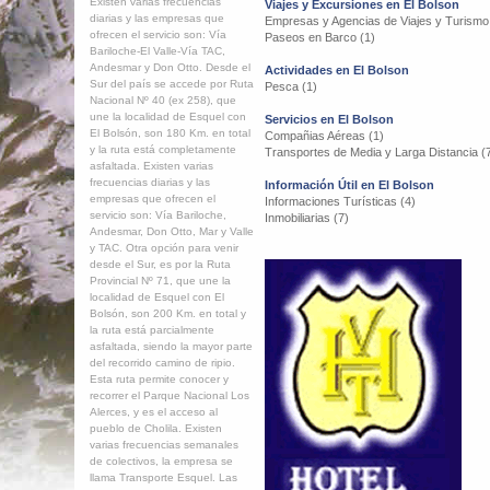
Existen varias frecuencias
Viajes y Excursiones en El Bolson
diarias y las empresas que
Empresas y Agencias de Viajes y Turismo
ofrecen el servicio son: Vía
Paseos en Barco (1)
Bariloche-El Valle-Vía TAC,
Andesmar y Don Otto. Desde el
Actividades en El Bolson
Sur del país se accede por Ruta
Pesca (1)
Nacional Nº 40 (ex 258), que
une la localidad de Esquel con
Servicios en El Bolson
El Bolsón, son 180 Km. en total
Compañias Aéreas (1)
y la ruta está completamente
Transportes de Media y Larga Distancia (
asfaltada. Existen varias
frecuencias diarias y las
Información Útil en El Bolson
empresas que ofrecen el
Informaciones Turísticas (4)
servicio son: Vía Bariloche,
Inmobiliarias (7)
Andesmar, Don Otto, Mar y Valle
y TAC. Otra opción para venir
desde el Sur, es por la Ruta
Provincial Nº 71, que une la
localidad de Esquel con El
Bolsón, son 200 Km. en total y
la ruta está parcialmente
asfaltada, siendo la mayor parte
del recorrido camino de ripio.
Esta ruta permite conocer y
recorrer el Parque Nacional Los
Alerces, y es el acceso al
pueblo de Cholila. Existen
varias frecuencias semanales
de colectivos, la empresa se
llama Transporte Esquel. Las