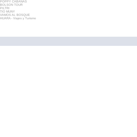
POPPY CABAÑAS
BOLSON TOUR
PILTRI
TIO MUNY
VAMOS AL BOSQUE
HUARA - Viajes y Turismo