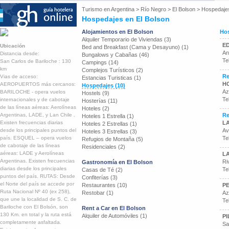
Turismo en
Argentina
>
Río Negro
>
El Bolson
>
Hospedaje
Hospedajes en El Bolson
Alojamientos en El Bolson
Hos
Alquiler Temporario de Viviendas (3)
E
Ubicación
Bed and Breakfast (Cama y Desayuno) (1)
An
Distancia desde:
Bungalows y Cabañas (46)
Te
San Carlos de Bariloche : 130
Campings (14)
km
Complejos Turísticos (2)
Re
Vias de acceso:
Estancias Turisticas (1)
H
AEROPUERTOS más cercanos:
Hospedajes (10)
Az
BARILOCHE - opera vuelos
Hostels (9)
Te
internacionales y de cabotaje
Hosterías (11)
de las líneas aéreas: Aerolíneas
Hoteles (2)
Argentinas, LADE, y Lan Chile .
Re
Hoteles 1 Estrella (1)
Existen frecuencias diarias
L
Hoteles 2 Estrellas (1)
desde los principales puntos del
Av
Hoteles 3 Estrellas (3)
país. ESQUEL – opera vuelos
Te
Refugios de Montaña (5)
de cabotaje de las líneas
Residenciales (2)
aéreas: LADE y Aerolíneas
L
Argentinas. Existen frecuencias
Ri
Gastronomía en El Bolson
diarias desde los principales
Te
Casas de Té (2)
puntos del país. RUTAS: Desde
Confiterías (3)
el Norte del país se accede por
Restaurantes (10)
P
Ruta Nacional Nº 40 (ex 258),
Restobar (1)
Az
que une la localidad de S. C. de
Te
Bariloche con El Bolsón, son
Rent a Car en El Bolson
130 Km. en total y la ruta está
Alquiler de Automóviles (1)
PI
completamente asfaltada.
Sa