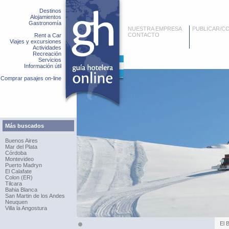
Destinos
Alojamientos
Gastronomía
NUESTRA EMPRESA
PUBLICAR/C
CONTACTO
Rent a Car
Viajes y excursiones
Actividades
Recreación
Servicios
Información útil
Comprar pasajes on-line
Más buscados
Buenos Aires
Mar del Plata
Córdoba
Montevideo
Puerto Madryn
El Calafate
Colon (ER)
Tilcara
Bahia Blanca
San Martin de los Andes
Neuquen
Villa la Angostura
El 