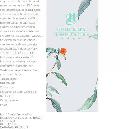
empresas de transporte local
terrestre comunican El Bolsón
con las principales localidades
del país, tanto hacia la costa
como hacia el Norte y el Sur.
Existen varias frecuencias
diarias de colectivos hacia
distintas localidades chilenas
(Puerto Montt, Osorno, Valdivia).
La empresa que las opera
directamente desde nuestra
localidad es Andesmar. • EN
TREN: BARILOCHE – En
temporada alta existen 3
frecuencias semanales que
comunican Bariloche con
Viedma reduciéndose a 2 en
temporada baja.
Telediscado:
NUEVA 294
Cabecera:
del Dpto. de San Carlos de
Bariloche
Código postal:
8430
Los 10 más buscados
DOLLAR Rent a Car - El Bolsón
EL SAUCO
HIELO AZUL
CABAÑAS PARAISO