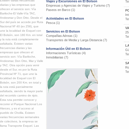
Existen varias frecuencias
Viajes y Excursiones en El Bolson
Te
diarias y las empresas que
Empresas y Agencias de Viajes y Turismo (7)
ofrecen el servicio son: Vía
Paseos en Barco (1)
P
Bariloche-El Valle-Vía TAC,
In
Andesmar y Don Otto. Desde el
Actividades en El Bolson
Te
Sur del país se accede por Ruta
Pesca (1)
Nacional Nº 40 (ex 258), que
V
une la localidad de Esquel con
Servicios en El Bolson
25
El Bolsón, son 180 Km. en total
Compañias Aéreas (1)
Te
y la ruta está completamente
Transportes de Media y Larga Distancia (7)
asfaltada. Existen varias
L
frecuencias diarias y las
Información Útil en El Bolson
Gü
empresas que ofrecen el
Informaciones Turísticas (4)
Te
servicio son: Vía Bariloche,
Inmobiliarias (7)
Andesmar, Don Otto, Mar y Valle
S
y TAC. Otra opción para venir
Ro
desde el Sur, es por la Ruta
Te
Provincial Nº 71, que une la
localidad de Esquel con El
Bolsón, son 200 Km. en total y
la ruta está parcialmente
asfaltada, siendo la mayor parte
del recorrido camino de ripio.
Esta ruta permite conocer y
recorrer el Parque Nacional Los
Alerces, y es el acceso al
pueblo de Cholila. Existen
varias frecuencias semanales
de colectivos, la empresa se
llama Transporte Esquel. Las