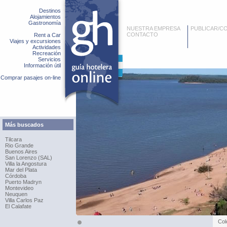
Destinos
Alojamientos
Gastronomía
NUESTRA EMPRESA
PUBLICAR/C
CONTACTO
Rent a Car
Viajes y excursiones
Actividades
Recreación
Servicios
Información útil
Comprar pasajes on-line
Más buscados
Tilcara
Rio Grande
Buenos Aires
San Lorenzo (SAL)
Villa la Angostura
Mar del Plata
Córdoba
Puerto Madryn
Montevideo
Neuquen
Villa Carlos Paz
El Calafate
Col