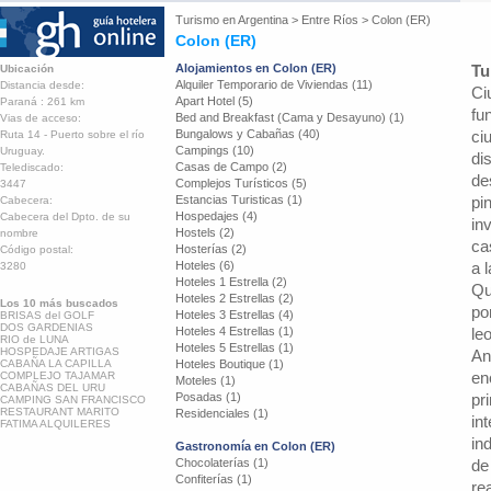
Turismo en
Argentina
>
Entre Ríos
>
Colon (ER)
Colon (ER)
Alojamientos en Colon (ER)
Tu
Ubicación
Alquiler Temporario de Viviendas (11)
Distancia desde:
Ci
Apart Hotel (5)
Paraná : 261 km
fu
Bed and Breakfast (Cama y Desayuno) (1)
Vias de acceso:
Bungalows y Cabañas (40)
ci
Ruta 14 - Puerto sobre el río
Campings (10)
Uruguay.
di
Casas de Campo (2)
Telediscado:
de
Complejos Turísticos (5)
3447
Estancias Turisticas (1)
pi
Cabecera:
Hospedajes (4)
Cabecera del Dpto. de su
in
Hostels (2)
nombre
ca
Hosterías (2)
Código postal:
Hoteles (6)
a 
3280
Hoteles 1 Estrella (2)
Qu
Hoteles 2 Estrellas (2)
Los 10 más buscados
po
Hoteles 3 Estrellas (4)
BRISAS del GOLF
DOS GARDENIAS
Hoteles 4 Estrellas (1)
le
RIO de LUNA
Hoteles 5 Estrellas (1)
HOSPEDAJE ARTIGAS
An
CABAÑA LA CAPILLA
Hoteles Boutique (1)
en
COMPLEJO TAJAMAR
Moteles (1)
CABAÑAS DEL URU
Posadas (1)
pr
CAMPING SAN FRANCISCO
RESTAURANT MARITO
Residenciales (1)
in
FATIMA ALQUILERES
in
Gastronomía en Colon (ER)
Chocolaterías (1)
de
Confiterías (1)
re