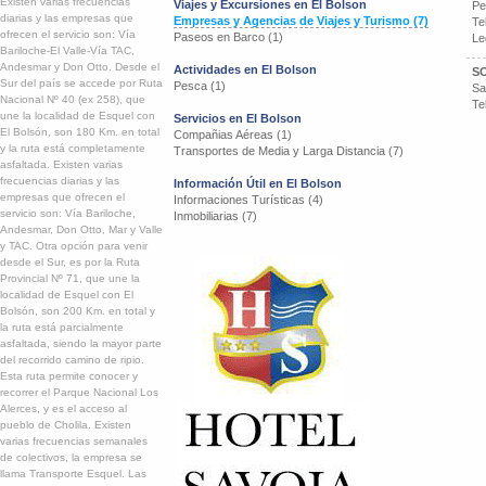
Existen varias frecuencias
Viajes y Excursiones en El Bolson
Pe
diarias y las empresas que
Empresas y Agencias de Viajes y Turismo (7)
Te
ofrecen el servicio son: Vía
Paseos en Barco (1)
Le
Bariloche-El Valle-Vía TAC,
Andesmar y Don Otto. Desde el
Actividades en El Bolson
S
Sur del país se accede por Ruta
Pesca (1)
Sa
Nacional Nº 40 (ex 258), que
Te
une la localidad de Esquel con
Servicios en El Bolson
El Bolsón, son 180 Km. en total
Compañias Aéreas (1)
y la ruta está completamente
Transportes de Media y Larga Distancia (7)
asfaltada. Existen varias
frecuencias diarias y las
Información Útil en El Bolson
empresas que ofrecen el
Informaciones Turísticas (4)
servicio son: Vía Bariloche,
Inmobiliarias (7)
Andesmar, Don Otto, Mar y Valle
y TAC. Otra opción para venir
desde el Sur, es por la Ruta
Provincial Nº 71, que une la
localidad de Esquel con El
Bolsón, son 200 Km. en total y
la ruta está parcialmente
asfaltada, siendo la mayor parte
del recorrido camino de ripio.
Esta ruta permite conocer y
recorrer el Parque Nacional Los
Alerces, y es el acceso al
pueblo de Cholila. Existen
varias frecuencias semanales
de colectivos, la empresa se
llama Transporte Esquel. Las