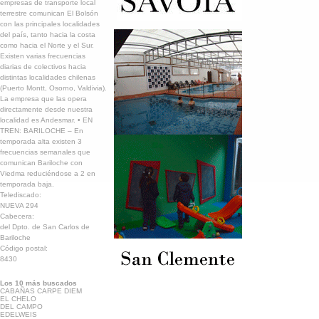
empresas de transporte local
terrestre comunican El Bolsón
con las principales localidades
del país, tanto hacia la costa
como hacia el Norte y el Sur.
Existen varias frecuencias
diarias de colectivos hacia
distintas localidades chilenas
(Puerto Montt, Osorno, Valdivia).
La empresa que las opera
directamente desde nuestra
localidad es Andesmar. • EN
TREN: BARILOCHE – En
temporada alta existen 3
frecuencias semanales que
comunican Bariloche con
Viedma reduciéndose a 2 en
temporada baja.
Telediscado:
NUEVA 294
Cabecera:
del Dpto. de San Carlos de
Bariloche
Código postal:
8430
Los 10 más buscados
CABAÑAS CARPE DIEM
EL CHELO
DEL CAMPO
EDELWEIS