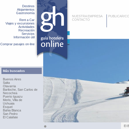
Destinos
Alojamientos
Gastronomía
NUESTRA EMPRESA
PUBLICAR/C
CONTACTO
Rent a Car
Viajes y excursiones
Actividades
Recreación
Servicios
Información útil
Comprar pasajes on-line
Más buscados
Buenos Aires
Salta
Olavarria
Bariloche, San Carlos de
Necochea
Puerto Iguazu
Merlo, Villa de
Ushuaia
Esquel
Bahia Blanca
San Pedro
El Calafate
El 