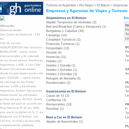
Turismo en
Argentina
>
Río Negro
>
El Bolson
>
Empresas y
Empresas y Agencias de Viajes y Turismo 
Alojamientos en El Bolson
Emp
Alquiler Temporario de Viviendas (3)
MA
Ubicación
Bed and Breakfast (Cama y Desayuno) (1)
Pe
Distancia desde:
Bungalows y Cabañas (46)
Te
San Carlos de Bariloche : 130
Campings (14)
Le
km
Complejos Turísticos (2)
Vias de acceso:
Estancias Turisticas (1)
B
AEROPUERTOS más cercanos:
Hospedajes (10)
Pe
BARILOCHE - opera vuelos
Hostels (9)
Te
internacionales y de cabotaje
Hosterías (11)
Le
de las líneas aéreas: Aerolíneas
Hoteles (2)
Argentinas, LADE, y Lan Chile .
Hoteles 1 Estrella (1)
Existen frecuencias diarias
G
Hoteles 2 Estrellas (1)
desde los principales puntos del
Av
Hoteles 3 Estrellas (3)
país. ESQUEL – opera vuelos
Refugios de Montaña (5)
de cabotaje de las líneas
HU
Residenciales (2)
aéreas: LADE y Aerolíneas
Do
Argentinas. Existen frecuencias
Te
Gastronomía en El Bolson
diarias desde los principales
Le
Casas de Té (2)
puntos del país. RUTAS: Desde
Confiterías (3)
el Norte del país se accede por
Restaurantes (10)
P
Ruta Nacional Nº 40 (ex 258),
Restobar (1)
P.
que une la localidad de S. C. de
Te
Bariloche con El Bolsón, son
Rent a Car en El Bolson
Le
130 Km. en total y la ruta está
Alquiler de Automóviles (1)
completamente asfaltada.
PU