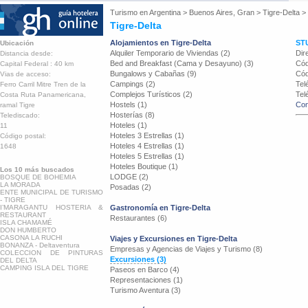
Turismo en
Argentina
>
Buenos Aires, Gran
>
Tigre-Delta
>
Tigre-Delta
Alojamientos en Tigre-Delta
ST
Ubicación
Alquiler Temporario de Viviendas (2)
Dir
Distancia desde:
Bed and Breakfast (Cama y Desayuno) (3)
Cód
Capital Federal : 40 km
Bungalows y Cabañas (9)
Cód
Vias de acceso:
Campings (2)
Tel
Ferro Carril Mitre Tren de la
Complejos Turísticos (2)
Tel
Costa Ruta Panamericana,
Hostels (1)
Con
ramal Tigre
Hosterías (8)
Telediscado:
Hoteles (1)
11
Hoteles 3 Estrellas (1)
Código postal:
Hoteles 4 Estrellas (1)
1648
Hoteles 5 Estrellas (1)
Hoteles Boutique (1)
Los 10 más buscados
LODGE (2)
BOSQUE DE BOHEMIA
LA MORADA
Posadas (2)
ENTE MUNICIPAL DE TURISMO
- TIGRE
I’MARAGANTU HOSTERIA &
Gastronomía en Tigre-Delta
RESTAURANT
Restaurantes (6)
ISLA CHAMAMÉ
DON HUMBERTO
CASONA LA RUCHI
Viajes y Excursiones en Tigre-Delta
BONANZA - Deltaventura
Empresas y Agencias de Viajes y Turismo (8)
COLECCION DE PINTURAS
Excursiones (3)
DEL DELTA
CAMPING ISLA DEL TIGRE
Paseos en Barco (4)
Representaciones (1)
Turismo Aventura (3)