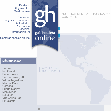
Destinos
Alojamientos
Gastronomía
NUESTRA EMPRESA
PUBLICAR/C
CONTACTO
Rent a Car
Viajes y excursiones
Actividades
Recreación
Servicios
Información útil
Comprar pasajes on-line
Más buscados
Tilcara
Rio Grande
Buenos Aires
San Lorenzo (SAL)
Villa la Angostura
Mar del Plata
Córdoba
Puerto Madryn
Montevideo
Neuquen
Villa Carlos Paz
El Calafate