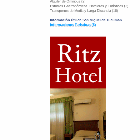
Alquiler de Omnibus (2)
Estudios Gastronómicos, Hoteleros y Turísticos (2)
Transportes de Media y Larga Distancia (18)
Información Útil en San Miguel de Tucuman
Informaciones Turísticas (5)