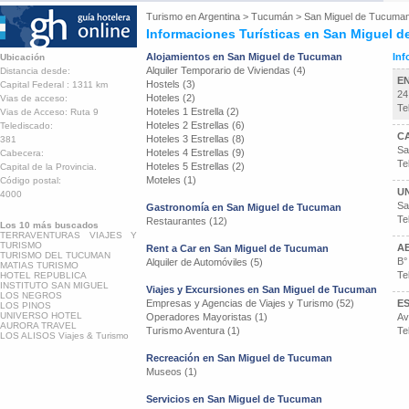
Turismo en
Argentina
>
Tucumán
>
San Miguel de Tucuma
Informaciones Turísticas en San Miguel 
Alojamientos en San Miguel de Tucuman
Inf
Ubicación
Alquiler Temporario de Viviendas (4)
Distancia desde:
E
Hostels (3)
Capital Federal : 1311 km
24
Hoteles (2)
Vias de acceso:
Te
Hoteles 1 Estrella (2)
Vias de Acceso: Ruta 9
Hoteles 2 Estrellas (6)
Telediscado:
C
Hoteles 3 Estrellas (8)
381
Sa
Hoteles 4 Estrellas (9)
Cabecera:
Te
Hoteles 5 Estrellas (2)
Capital de la Provincia.
Moteles (1)
Código postal:
UN
4000
Sa
Gastronomía en San Miguel de Tucuman
Te
Restaurantes (12)
Los 10 más buscados
TERRAVENTURAS VIAJES Y
TURISMO
A
Rent a Car en San Miguel de Tucuman
TURISMO DEL TUCUMAN
B°
Alquiler de Automóviles (5)
MATIAS TURISMO
Te
HOTEL REPUBLICA
INSTITUTO SAN MIGUEL
Viajes y Excursiones en San Miguel de Tucuman
LOS NEGROS
Empresas y Agencias de Viajes y Turismo (52)
E
LOS PINOS
UNIVERSO HOTEL
Operadores Mayoristas (1)
Av
AURORA TRAVEL
Turismo Aventura (1)
Te
LOS ALISOS Viajes & Turismo
Recreación en San Miguel de Tucuman
Museos (1)
Servicios en San Miguel de Tucuman