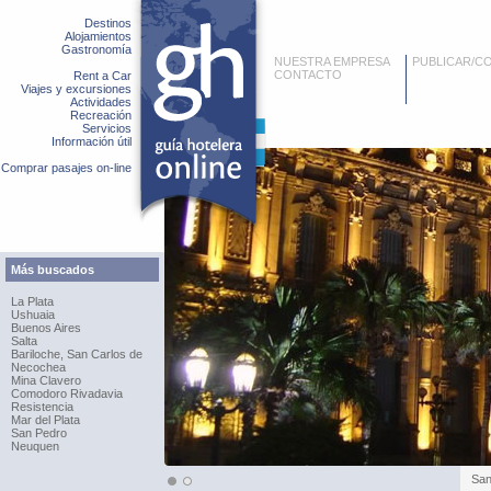
Destinos
Alojamientos
Gastronomía
NUESTRA EMPRESA
PUBLICAR/C
CONTACTO
Rent a Car
Viajes y excursiones
Actividades
Recreación
Servicios
Información útil
Comprar pasajes on-line
Más buscados
La Plata
Ushuaia
Buenos Aires
Salta
Bariloche, San Carlos de
Necochea
Mina Clavero
Comodoro Rivadavia
Resistencia
Mar del Plata
San Pedro
Neuquen
San