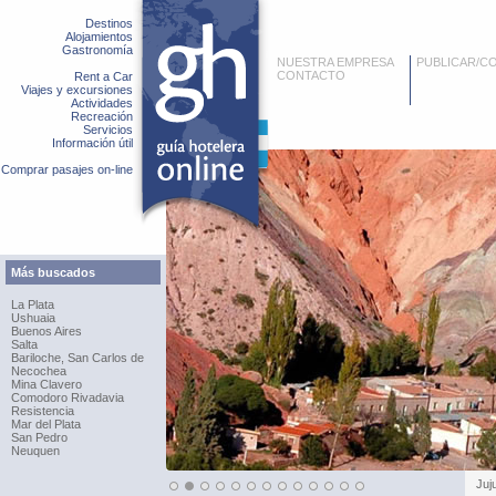
Destinos
Alojamientos
Gastronomía
NUESTRA EMPRESA
PUBLICAR/C
CONTACTO
Rent a Car
Viajes y excursiones
Actividades
Recreación
Servicios
Información útil
Comprar pasajes on-line
Más buscados
La Plata
Ushuaia
Buenos Aires
Salta
Bariloche, San Carlos de
Necochea
Mina Clavero
Comodoro Rivadavia
Resistencia
Mar del Plata
San Pedro
Neuquen
Juj