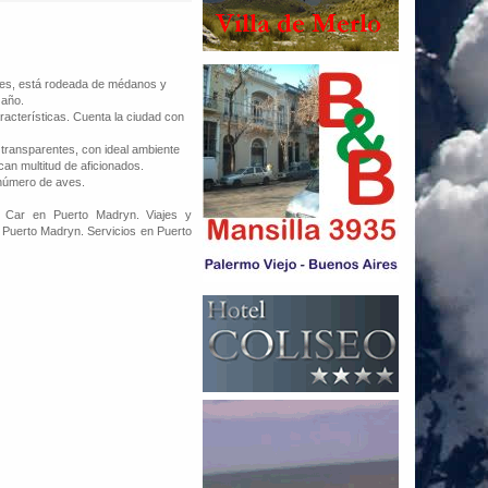
ses, está rodeada de médanos y
 año.
acterísticas. Cuenta la ciudad con
 transparentes, con ideal ambiente
can multitud de aficionados.
 número de aves.
 Car en Puerto Madryn. Viajes y
Puerto Madryn. Servicios en Puerto