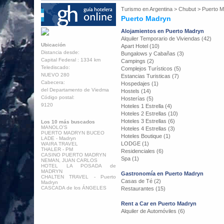
Turismo en
Argentina
>
Chubut
>
Puerto 
Puerto Madryn
Alojamientos en Puerto Madryn
Alquiler Temporario de Viviendas (42)
Ubicación
Apart Hotel (10)
Distancia desde:
Bungalows y Cabañas (3)
Capital Federal : 1334 km
Campings (2)
Telediscado:
Complejos Turísticos (5)
NUEVO 280
Estancias Turisticas (7)
Cabecera:
Hospedajes (1)
del Departamento de Viedma
Hostels (14)
Código postal:
Hosterías (5)
9120
Hoteles 1 Estrella (4)
Hoteles 2 Estrellas (10)
Hoteles 3 Estrellas (6)
Los 10 más buscados
MANOLO'S
Hoteles 4 Estrellas (3)
PUERTO MADRYN BUCEO
Hoteles Boutique (1)
LADE - Madryn
LODGE (1)
WAIRA TRAVEL
THALER - PM
Residenciales (6)
CASINO PUERTO MADRYN
Spa (1)
NEMAN, JUAN CARLOS
HOTEL LA POSADA de
MADRYN
Gastronomía en Puerto Madryn
CHALTEN TRAVEL - Puerto
Casas de Té (2)
Madryn
CASCADA de los ÁNGELES
Restaurantes (15)
Rent a Car en Puerto Madryn
Alquiler de Automóviles (6)