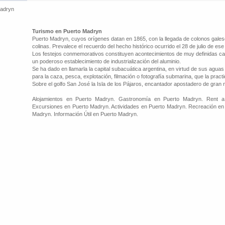
Madryn
Turismo en Puerto Madryn
Puerto Madryn, cuyos orígenes datan en 1865, con la llegada de colonos gale
colinas. Prevalece el recuerdo del hecho histórico ocurrido el 28 de julio de ese
Los festejos conmemorativos constituyen acontecimientos de muy definidas car
un poderoso establecimiento de industrialización del aluminio.
Se ha dado en llamarla la capital subacuática argentina, en virtud de sus aguas
para la caza, pesca, explotación, filmación o fotografía submarina, que la practi
Sobre el golfo San José la Isla de los Pájaros, encantador apostadero de gran
Alojamientos en Puerto Madryn. Gastronomía en Puerto Madryn. Rent a
Excursiones en Puerto Madryn. Actividades en Puerto Madryn. Recreación en 
Madryn. Información Útil en Puerto Madryn.