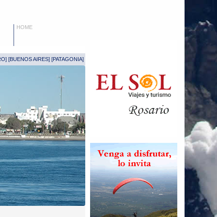
HOME
RO
] [
BUENOS AIRES
] [
PATAGONIA
]