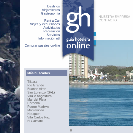
Destinos
Alojamientos
Gastronomía
NUESTRA EMPRESA
CONTACTO
Rent a Car
Viajes y excursiones
Actividades
Recreación
Servicios
Información útil
Comprar pasajes on-line
Más buscados
Tilcara
Rio Grande
Buenos Aires
San Lorenzo (SAL)
Villa la Angostura
Mar del Plata
Córdoba
Puerto Madryn
Montevideo
Neuquen
Villa Carlos Paz
El Calafate