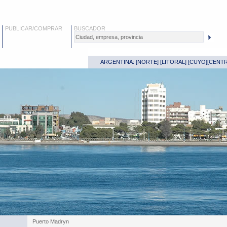
PUBLICAR/COMPRAR
BUSCADOR
ARGENTINA: [
NORTE
] [
LITORAL
] [
CUYO
][
CENT
Puerto Madryn