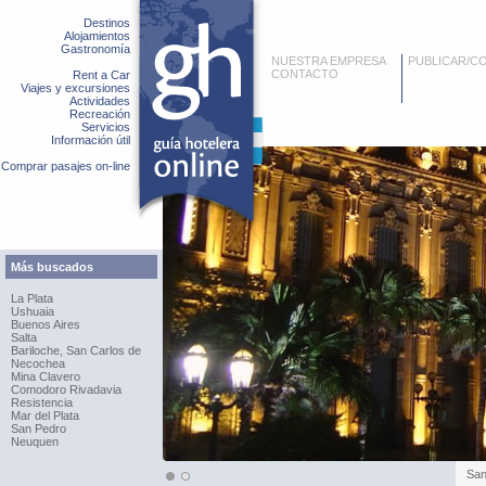
Destinos
Alojamientos
Gastronomía
NUESTRA EMPRESA
PUBLICAR/C
CONTACTO
Rent a Car
Viajes y excursiones
Actividades
Recreación
Servicios
Información útil
Comprar pasajes on-line
Más buscados
La Plata
Ushuaia
Buenos Aires
Salta
Bariloche, San Carlos de
Necochea
Mina Clavero
Comodoro Rivadavia
Resistencia
Mar del Plata
San Pedro
Neuquen
San