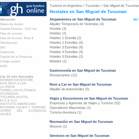
Turismo en
Argentina
>
Tucumán
>
San Miguel de Tucuma
Hostales en San Miguel de Tucuman
Alojamientos en San Miguel de Tucuman
en 
Ubicación
Alquiler Temporario de Viviendas (4)
Distancia desde:
Hostels (3)
Capital Federal : 1311 km
Hoteles (2)
Vias de acceso:
Hoteles 1 Estrella (2)
Vias de Acceso: Ruta 9
Hoteles 2 Estrellas (6)
Telediscado:
Hoteles 3 Estrellas (8)
381
Hoteles 4 Estrellas (9)
Cabecera:
Hoteles 5 Estrellas (2)
Capital de la Provincia.
Moteles (1)
Código postal:
4000
Gastronomía en San Miguel de Tucuman
Restaurantes (12)
Los 10 más buscados
DONNER ADVENTURE
AVIS RENT A CAR
Rent a Car en San Miguel de Tucuman
LA UNION
Alquiler de Automóviles (5)
TORRE LOS PLÁTANOS
ACONQUIJA
TUCUMÁN HOSTEL
Viajes y Excursiones en San Miguel de Tucuman
KLO & KLO
Empresas y Agencias de Viajes y Turismo (52)
INSTITUTO AMERICANO
ROOMING VIAJES Y TURISMO
Operadores Mayoristas (1)
CERRO DEL ACONQUIJA
Turismo Aventura (1)
VIAJES
Recreación en San Miguel de Tucuman
Museos (1)
Servicios en San Miguel de Tucuman