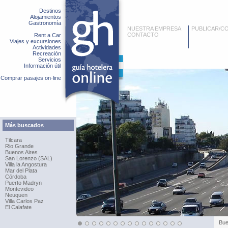
Destinos
Alojamientos
Gastronomía
NUESTRA EMPRESA
PUBLICAR/C
CONTACTO
Rent a Car
Viajes y excursiones
Actividades
Recreación
Servicios
Información útil
Comprar pasajes on-line
Más buscados
Tilcara
Rio Grande
Buenos Aires
San Lorenzo (SAL)
Villa la Angostura
Mar del Plata
Córdoba
Puerto Madryn
Montevideo
Neuquen
Villa Carlos Paz
El Calafate
Bue