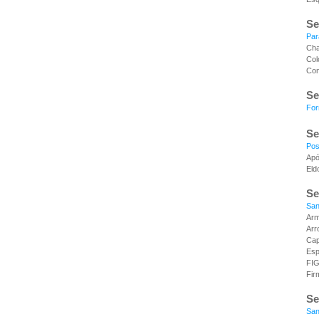
Se
Par
Cha
Col
Con
Se
Fo
Se
Po
Apó
Eld
Se
San
Arm
Arr
Cap
Esp
FI
Fir
Se
San