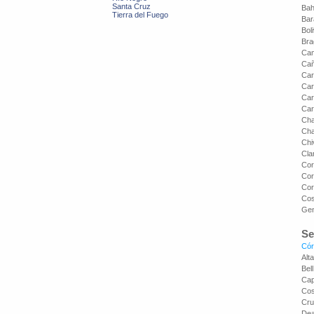
Santa Cruz
Bah
Tierra del Fuego
Bar
Bol
Bra
Ca
Cañ
Car
Car
Car
Car
Ch
Ch
Chi
Cla
Cor
Cor
Cor
Cos
Gen
Se
Cór
Alt
Bell
Cap
Cos
Cru
Dea