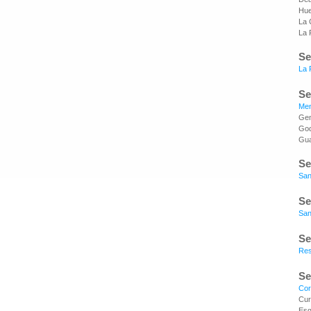
Hue
La 
La 
Se
La 
Se
Me
Gen
God
Gua
Se
San
Se
San
Se
Res
Se
Cor
Cur
Esq