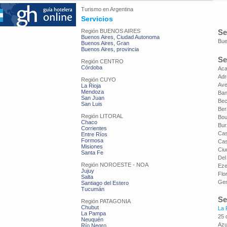
Turismo en
Argentina
Servicios
Región BUENOS AIRES
Se
Buenos Aires, Ciudad Autonoma
Bue
Buenos Aires, Gran
Buenos Aires, provincia
Se
Región CENTRO
Córdoba
Ac
Adr
Región CUYO
Ave
La Rioja
Mendoza
Ban
San Juan
Bec
San Luis
Ber
Región LITORAL
Bou
Chaco
Bur
Corrientes
Cas
Entre Ríos
Formosa
Cas
Misiones
Ciu
Santa Fe
Del
Región NOROESTE - NOA
Eze
Jujuy
Flo
Salta
Gen
Santiago del Estero
Tucumán
Se
Región PATAGONIA
Chubut
La 
La Pampa
25 
Neuquén
Azu
Río Negro