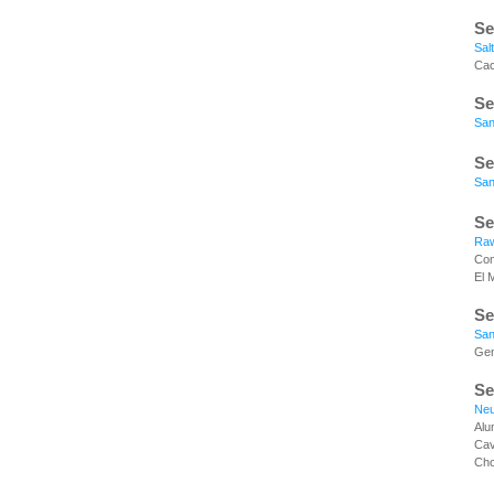
Se
Sal
Cac
Se
San
Se
San
Se
Raw
Com
El 
Se
San
Gen
Se
Ne
Alu
Cav
Cho