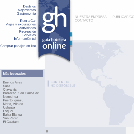
Destinos
Alojamientos
Gastronomía
NUESTRA EMPRESA
PUBLICAR/C
CONTACTO
Rent a Car
Viajes y excursiones
Actividades
Recreación
Servicios
Información útil
Comprar pasajes on-line
Más buscados
Buenos Aires
Salta
Olavarria
Bariloche, San Carlos de
Necochea
Puerto Iguazu
Merlo, Villa de
Ushuaia
Esquel
Bahia Blanca
San Pedro
El Calafate