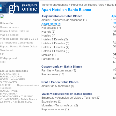
Turismo en
Argentina
>
Provincia de Buenos Aires
>
Bahia 
Apart Hotel en Bahia Blanca
Alojamientos en Bahia Blanca
Apa
Alquiler Temporario de Viviendas (1)
Re
Ubicación
Apart Hotel (4)
A
Distancia desde:
Hospedajes (7)
It
Capital Federal : 689 km
Hostels (1)
Te
Vias de acceso:
Hoteles (4)
Vías de acceso: Rutas: 3-22-33-
Hoteles 1 Estrella (2)
AU
35 Aeropuerto Comandante
Hoteles 2 Estrellas (5)
Gü
Espora. Puerto Marítimo Galván
Hoteles 3 Estrellas (4)
Telediscado:
Hoteles 4 Estrellas (3)
291
O
Moteles (1)
Código postal:
Es
Paradores (1)
8000
Te
Gastronomía en Bahia Blanca
RÍ
Parrillas y Restaurantes (3)
Los 10 más buscados
SOL NACIENTE
Es
Restaurantes (18)
HOTEL VICTORIA
Te
HOTEL LA NAVARRA
Rent a Car en Bahia Blanca
SISTI VIAJES
LAHITTE Representaciones
Alquiler de Automóviles (8)
Turísticas
HOTEL RIVOLI
BINGO BAHIA
Viajes y Excursiones en Bahia Blanca
AGENCIA VIREX TURISMO
Empresas y Agencias de Viajes y Turismo (37)
VIVIAN TOURS - Bahía Blanca
Excursiones (1)
AAAVYT - BAHÍA BLANCA
Mutuales - Turismo Asoc. (2)
Representaciones (1)