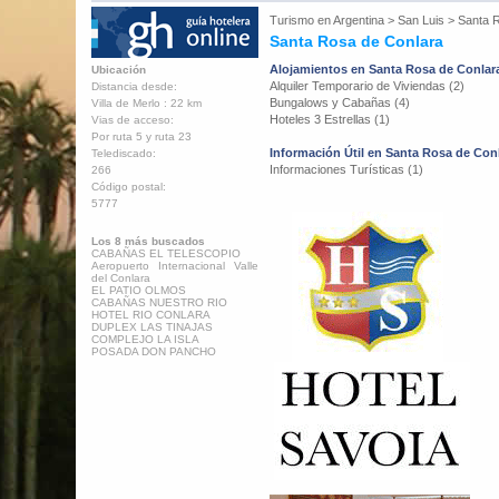
Turismo en
Argentina
>
San Luis
>
Santa 
Santa Rosa de Conlara
Alojamientos en Santa Rosa de Conlar
Ubicación
Alquiler Temporario de Viviendas (2)
Distancia desde:
Bungalows y Cabañas (4)
Villa de Merlo : 22 km
Hoteles 3 Estrellas (1)
Vias de acceso:
Por ruta 5 y ruta 23
Información Útil en Santa Rosa de Con
Telediscado:
Informaciones Turísticas (1)
266
Código postal:
5777
Los 8 más buscados
CABAÑAS EL TELESCOPIO
Aeropuerto Internacional Valle
del Conlara
EL PATIO OLMOS
CABAÑAS NUESTRO RIO
HOTEL RIO CONLARA
DUPLEX LAS TINAJAS
COMPLEJO LA ISLA
POSADA DON PANCHO