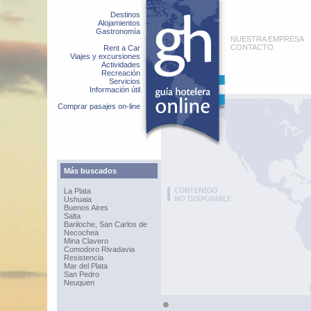
Destinos
Alojamientos
Gastronomía
NUESTRA EMPRESA
CONTACTO
Rent a Car
Viajes y excursiones
Actividades
Recreación
Servicios
Información útil
Comprar pasajes on-line
Más buscados
La Plata
Ushuaia
Buenos Aires
Salta
Bariloche, San Carlos de
Necochea
Mina Clavero
Comodoro Rivadavia
Resistencia
Mar del Plata
San Pedro
Neuquen