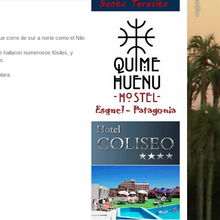
que corre de sur a norte como el Nilo
e hallaron numerosos fósiles, y
s.
lara.