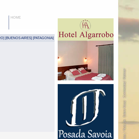
HOME
RO
] [
BUENOS AIRES
] [
PATAGONIA
]