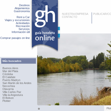
Destinos
Alojamientos
Gastronomía
NUESTRA EMPRESA
PUBLICAR/C
CONTACTO
Rent a Car
Viajes y excursiones
Actividades
Recreación
Servicios
Información útil
Comprar pasajes on-line
Más buscados
Buenos Aires
Mar del Plata
Córdoba
El Calafate
Puerto Madryn
San Martin de los Andes
Necochea
Olavarria
Villa Carlos Paz
Villa la Angostura
El Bolson
Plottier
Plot