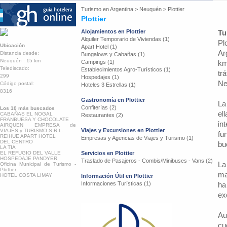
Turismo en
Argentina
>
Neuquén
>
Plottier
Plottier
Alojamientos en Plottier
Tu
Alquiler Temporario de Viviendas (1)
Pl
Ubicación
Apart Hotel (1)
Ar
Distancia desde:
Bungalows y Cabañas (1)
Neuquén : 15 km
Campings (1)
km
Telediscado:
Establecimientos Agro-Turísticos (1)
tr
299
Hospedajes (1)
Ne
Código postal:
Hoteles 3 Estrellas (1)
8316
Gastronomía en Plottier
La
Confiterías (2)
Los 10 más buscados
el
CABAÑAS EL NOGAL
Restaurantes (2)
FRANBUESA Y CHOCOLATE
in
AIRQUEN EMPRESA de
Viajes y Excursiones en Plottier
VIAJES y TURISMO S.R.L.
fu
REIHUE APART HOTEL
Empresas y Agencias de Viajes y Turismo (1)
DEL CENTRO
bu
LA TIA
EL REFUGIO DEL VALLE
Servicios en Plottier
HOSPEDAJE PANDYER
Traslado de Pasajeros - Combis/Minibuses - Vans (2)
La
Oficina Municipal de Turismo -
Plottier
ma
HOTEL COSTA LIMAY
Información Útil en Plottier
Informaciones Turísticas (1)
ha
ex
Au
cu