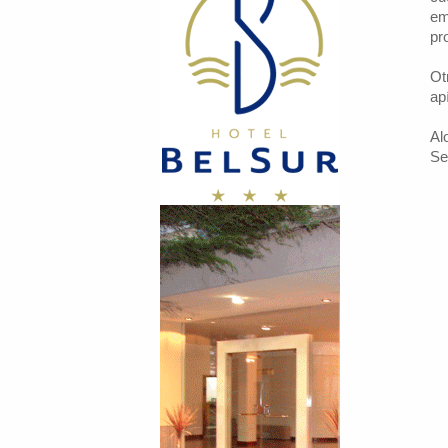
em
pr
Ot
ap
Al
Ser