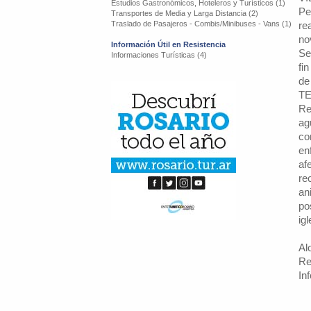
Estudios Gastronómicos, Hoteleros y Turísticos (1)
Pe
Transportes de Media y Larga Distancia (2)
Traslado de Pasajeros - Combis/Minibuses - Vans (1)
re
no
Información Útil en Resistencia
Se
Informaciones Turísticas (4)
fi
de
TE
Re
ag
co
en
af
re
an
po
ig
Al
Re
In