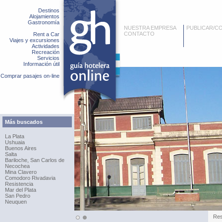
Destinos
Alojamientos
Gastronomía
NUESTRA EMPRESA
PUBLICAR/C
CONTACTO
Rent a Car
Viajes y excursiones
Actividades
Recreación
Servicios
Información útil
Comprar pasajes on-line
Más buscados
La Plata
Ushuaia
Buenos Aires
Salta
Bariloche, San Carlos de
Necochea
Mina Clavero
Comodoro Rivadavia
Resistencia
Mar del Plata
San Pedro
Neuquen