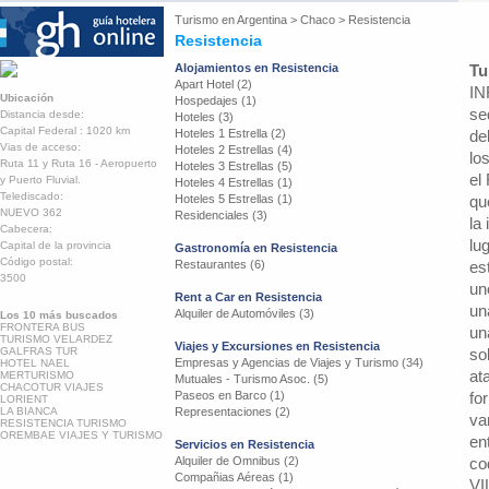
Turismo en
Argentina
>
Chaco
>
Resistencia
Resistencia
Alojamientos en Resistencia
Tu
Apart Hotel (2)
IN
Ubicación
Hospedajes (1)
se
Distancia desde:
Hoteles (3)
Capital Federal : 1020 km
Hoteles 1 Estrella (2)
de
Vias de acceso:
Hoteles 2 Estrellas (4)
lo
Ruta 11 y Ruta 16 - Aeropuerto
Hoteles 3 Estrellas (5)
el
y Puerto Fluvial.
Hoteles 4 Estrellas (1)
Telediscado:
Hoteles 5 Estrellas (1)
qu
NUEVO 362
Residenciales (3)
la
Cabecera:
lu
Capital de la provincia
Gastronomía en Resistencia
Código postal:
Restaurantes (6)
es
3500
un
Rent a Car en Resistencia
un
Alquiler de Automóviles (3)
Los 10 más buscados
FRONTERA BUS
un
TURISMO VELARDEZ
Viajes y Excursiones en Resistencia
GALFRAS TUR
so
Empresas y Agencias de Viajes y Turismo (34)
HOTEL NAEL
at
MERTURISMO
Mutuales - Turismo Asoc. (5)
CHACOTUR VIAJES
Paseos en Barco (1)
fo
LORIENT
LA BIANCA
Representaciones (2)
va
RESISTENCIA TURISMO
OREMBAE VIAJES Y TURISMO
en
Servicios en Resistencia
Alquiler de Omnibus (2)
co
Compañias Aéreas (1)
VI