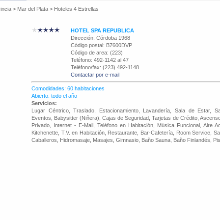
incia
>
Mar del Plata
>
Hoteles 4 Estrellas
HOTEL SPA REPUBLICA
Dirección: Córdoba 1968
Código postal: B7600DVP
Código de area: (223)
Teléfono: 492-1142 al 47
Teléfono/fax: (223) 492-1148
Contactar por e-mail
Comodidades: 60 habitaciones
Abierto: todo el año
Servicios:
Lugar Céntrico, Traslado, Estacionamiento, Lavandería, Sala de Estar, 
Eventos, Babysitter (Niñera), Cajas de Seguridad, Tarjetas de Crédito, Ascen
Privado, Internet - E-Mail, Teléfono en Habitación, Música Funcional, Aire A
Kitchenette, T.V. en Habitación, Restaurante, Bar-Cafetería, Room Service, 
Caballeros, Hidromasaje, Masajes, Gimnasio, Baño Sauna, Baño Finlandés, Pisc