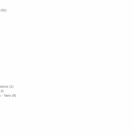
 (91)
ticos (1)
13)
 - Vans (8)