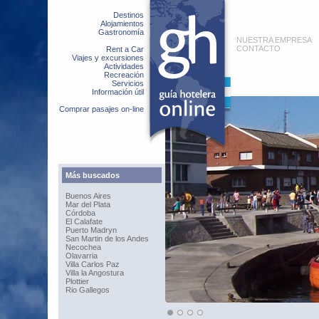
Destinos
Alojamientos
Gastronomía
NUESTRA EMPRESA
CONTACTO
Rent a Car
Viajes y excursiones
Actividades
Recreación
Servicios
Información útil
Comprar pasajes on-line
Más buscados
Buenos Aires
Mar del Plata
Córdoba
El Calafate
Puerto Madryn
San Martin de los Andes
Necochea
Olavarria
Villa Carlos Paz
Villa la Angostura
Plottier
Rio Gallegos