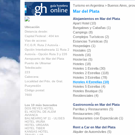
Turismo en
Argentina
>
Buenos Aires, prov
Mar del Plata
Alojamientos en Mar del Plata
Apart Hotel (10)
Ubicación
Bungalows y Cabañas (1)
Distancia desde:
Campings (8)
Capital Federal : 404 km
Complejos Turísticos (2)
Vias de acceso:
Estancias Turisticas (5)
F.C.G.R. Ruta 2 Autovía -
Hospedajes (1)
Opción Interbalnearia 11 Ruta 2
Hostales (2)
Autovía - Opción Ruta 3 y 226
Hostels (16)
Aeropuerto de Mar del Plata
Hosterías (5)
Puerto de Ultramar
Hoteles (18)
Telediscado:
Hoteles 1 Estrella (30)
223
Hoteles 2 Estrellas (118)
Cabecera:
Hoteles 3 Estrellas (78)
Localidad del Pdo. de Gral.
Hoteles 4 Estrellas (10)
Pueyrredón
Hoteles 5 Estrellas (4)
Código postal:
Hoteles Boutique (5)
7600
Residenciales (4)
Gastronomía en Mar del Plata
Los 10 más buscados
DOS REYES HOTEL
Parrillas y Restaurantes (5)
EL HOSTAL DE ALEM
Restaurantes (45)
AVIANCA
Restaurantes con Espectáculo (1)
BALNEARIO Nº 11 - ULISES
HOTEL IRUÑA
HOTEL URGARA
Rent a Car en Mar del Plata
HOTEL TIBER
KANSAS HOTEL
Alquiler de Automóviles (5)
TRAVEL LAB