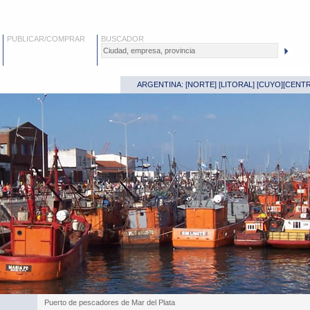
PUBLICAR/COMPRAR
BUSCADOR
ARGENTINA: [
NORTE
] [
LITORAL
] [
CUYO
][
CENT
Puerto de pescadores de Mar del Plata