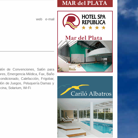
web
e-mail
Salón de Convenciones, Salón para
sores, Emergencia Médica, Fax, Baño
condicionado, Calefacción, Frigobar,
Salón de Juegos, Peluquería Damas y
ina, Solarium, Wi-Fi