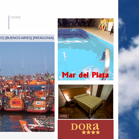
HOME
RO
] [
BUENOS AIRES
] [
PATAGONIA
]