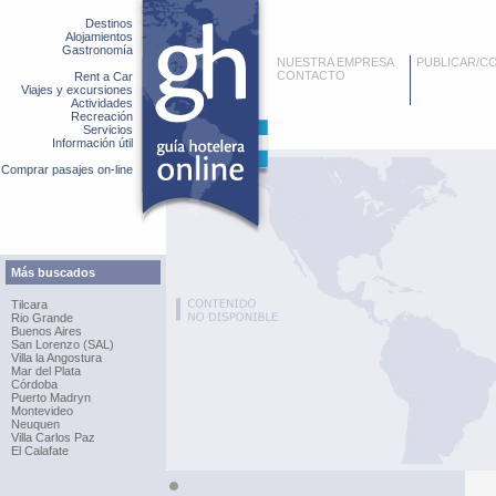
Destinos
Alojamientos
Gastronomía
NUESTRA EMPRESA
PUBLICAR/C
CONTACTO
Rent a Car
Viajes y excursiones
Actividades
Recreación
Servicios
Información útil
Comprar pasajes on-line
Más buscados
Tilcara
Rio Grande
Buenos Aires
San Lorenzo (SAL)
Villa la Angostura
Mar del Plata
Córdoba
Puerto Madryn
Montevideo
Neuquen
Villa Carlos Paz
El Calafate