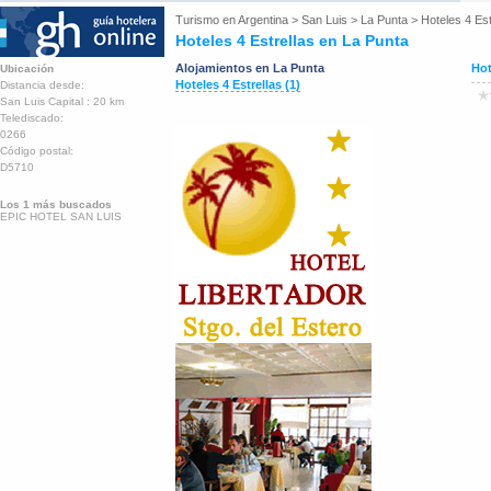
Turismo en
Argentina
>
San Luis
>
La Punta
>
Hoteles 4 Est
Hoteles 4 Estrellas en La Punta
Alojamientos en La Punta
Hot
Ubicación
Hoteles 4 Estrellas (1)
Distancia desde:
San Luis Capital : 20 km
Telediscado:
0266
Código postal:
D5710
Los 1 más buscados
EPIC HOTEL SAN LUIS