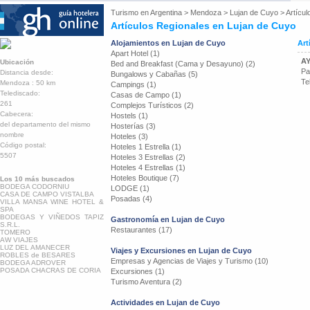
Turismo en
Argentina
>
Mendoza
>
Lujan de Cuyo
>
Artícul
Artículos Regionales en Lujan de Cuyo
Alojamientos en Lujan de Cuyo
Art
Apart Hotel (1)
A
Ubicación
Bed and Breakfast (Cama y Desayuno) (2)
Pa
Distancia desde:
Bungalows y Cabañas (5)
Te
Mendoza : 50 km
Campings (1)
Telediscado:
Casas de Campo (1)
261
Complejos Turísticos (2)
Cabecera:
Hostels (1)
del departamento del mismo
Hosterías (3)
nombre
Hoteles (3)
Código postal:
Hoteles 1 Estrella (1)
5507
Hoteles 3 Estrellas (2)
Hoteles 4 Estrellas (1)
Hoteles Boutique (7)
Los 10 más buscados
BODEGA CODORNIU
LODGE (1)
CASA DE CAMPO VISTALBA
Posadas (4)
VILLA MANSA WINE HOTEL &
SPA
BODEGAS Y VIÑEDOS TAPIZ
Gastronomía en Lujan de Cuyo
S.R.L.
Restaurantes (17)
TOMERO
AW VIAJES
LUZ DEL AMANECER
Viajes y Excursiones en Lujan de Cuyo
ROBLES de BESARES
Empresas y Agencias de Viajes y Turismo (10)
BODEGA ADROVER
POSADA CHACRAS DE CORIA
Excursiones (1)
Turismo Aventura (2)
Actividades en Lujan de Cuyo