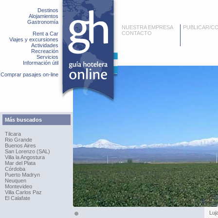
Destinos
Alojamientos
Gastronomía
NUESTRA EMPRESA
PUBLICAR/C
CONTACTO
Rent a Car
Viajes y excursiones
Actividades
Recreación
Servicios
Información útil
Comprar pasajes on-line
Más buscados
Tilcara
Rio Grande
Buenos Aires
San Lorenzo (SAL)
Villa la Angostura
Mar del Plata
Córdoba
Puerto Madryn
Neuquen
Montevideo
Villa Carlos Paz
El Calafate
Luj