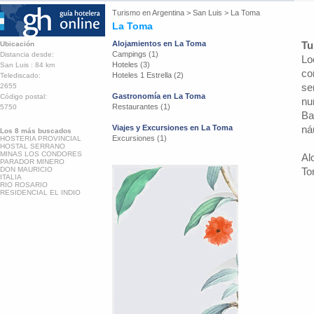
Turismo en
Argentina
>
San Luis
>
La Toma
La Toma
Alojamientos en La Toma
Tu
Ubicación
Campings (1)
Distancia desde:
Lo
Hoteles (3)
San Luis : 84 km
co
Hoteles 1 Estrella (2)
Telediscado:
se
2655
Gastronomía en La Toma
Código postal:
nu
Restaurantes (1)
5750
Ba
Viajes y Excursiones en La Toma
ná
Los 8 más buscados
Excursiones (1)
HOSTERIA PROVINCIAL
HOSTAL SERRANO
MINAS LOS CONDORES
Al
PARADOR MINERO
DON MAURICIO
To
ITALIA
RIO ROSARIO
RESIDENCIAL EL INDIO