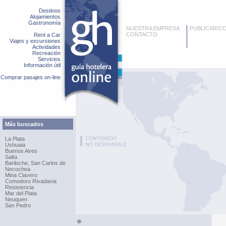
Destinos
Alojamientos
Gastronomía
NUESTRA EMPRESA
PUBLICAR/C
CONTACTO
Rent a Car
Viajes y excursiones
Actividades
Recreación
Servicios
Información útil
Comprar pasajes on-line
Más buscados
La Plata
Ushuaia
Buenos Aires
Salta
Bariloche, San Carlos de
Necochea
Mina Clavero
Comodoro Rivadavia
Resistencia
Mar del Plata
Neuquen
San Pedro