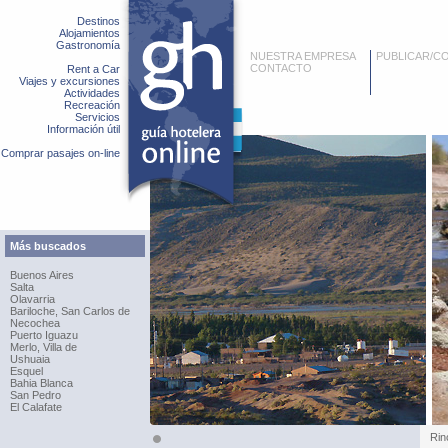
Destinos
Alojamientos
Gastronomía
NUESTRA EMPRESA
PUBLICAR/C
CONTACTO
Rent a Car
Viajes y excursiones
Actividades
Recreación
Servicios
Información útil
Comprar pasajes on-line
Más buscados
Buenos Aires
Salta
Olavarria
Bariloche, San Carlos de
Necochea
Puerto Iguazu
Merlo, Villa de
Ushuaia
Esquel
Bahia Blanca
San Pedro
El Calafate
Rin