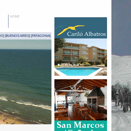
HOME
RO
] [
BUENOS AIRES
] [
PATAGONIA
]