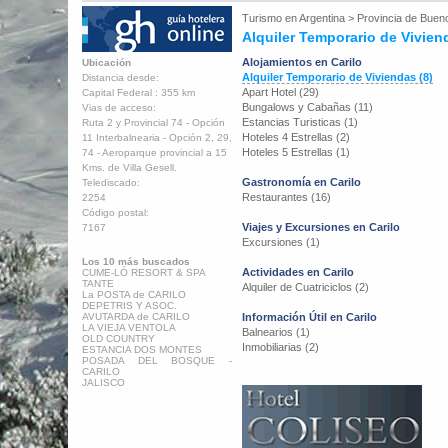
Turismo en
Argentina
>
Provincia de Buen
Alquiler Temporario de Vivien
Alojamientos en Carilo
Ubicación
Alquiler Temporario de Viviendas (8)
Distancia desde:
Apart Hotel (29)
Capital Federal : 355 km
Bungalows y Cabañas (11)
Vias de acceso:
Estancias Turisticas (1)
Ruta 2 y Provincial 74 - Opción
Hoteles 4 Estrellas (2)
11 Interbalnearia - Opción 2, 29,
Hoteles 5 Estrellas (1)
74 - Aeroparque provincial a 15
Kms. de Villa Gesell.
Gastronomía en Carilo
Telediscado:
Restaurantes (16)
2254
Código postal:
Viajes y Excursiones en Carilo
7167
Excursiones (1)
Los 10 más buscados
Actividades en Carilo
CUME-LÓ RESORT & SPA
TANTE
Alquiler de Cuatriciclos (2)
La POSTA de CARILO
DEPETRIS Y ASOC.
AVUTARDA de CARILO
Información Útil en Carilo
LA VIEJA VENTOLA
Balnearios (1)
OLD COUNTRY
Inmobiliarias (2)
ESTANCIA DOS MONTES
POSADA DEL BOSQUE -
CARILO
JALISCO