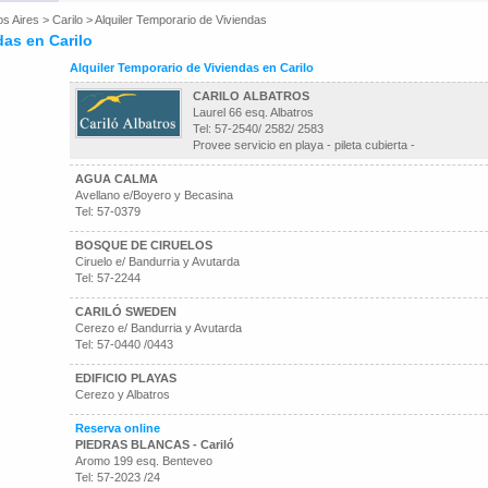
os Aires
>
Carilo
>
Alquiler Temporario de Viviendas
das en Carilo
Alquiler Temporario de Viviendas en Carilo
CARILO ALBATROS
Laurel 66 esq. Albatros
Tel: 57-2540/ 2582/ 2583
Provee servicio en playa - pileta cubierta -
AGUA CALMA
Avellano e/Boyero y Becasina
Tel: 57-0379
BOSQUE DE CIRUELOS
Ciruelo e/ Bandurria y Avutarda
Tel: 57-2244
CARILÓ SWEDEN
Cerezo e/ Bandurria y Avutarda
Tel: 57-0440 /0443
EDIFICIO PLAYAS
Cerezo y Albatros
Reserva online
PIEDRAS BLANCAS - Cariló
Aromo 199 esq. Benteveo
Tel: 57-2023 /24