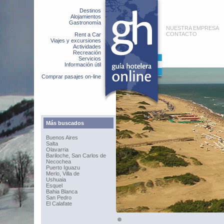
Destinos
Alojamientos
Gastronomía
NUESTRA EMPRESA
CONTACTO
Rent a Car
Viajes y excursiones
Actividades
Recreación
Servicios
Información útil
Comprar pasajes on-line
Más buscados
Buenos Aires
Salta
Olavarria
Bariloche, San Carlos de
Necochea
Puerto Iguazu
Merlo, Villa de
Ushuaia
Esquel
Bahia Blanca
San Pedro
El Calafate