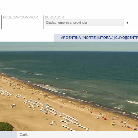
PUBLICAR/COMPRAR
BUSCADOR
ARGENTINA: [
NORTE
] [
LITORAL
] [
CUYO
][
CENT
Carilo