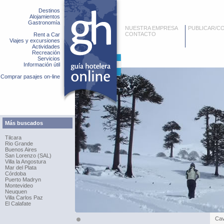
Destinos
Alojamientos
Gastronomía
NUESTRA EMPRESA
PUBLICAR/C
CONTACTO
Rent a Car
Viajes y excursiones
Actividades
Recreación
Servicios
Información útil
Comprar pasajes on-line
Más buscados
Tilcara
Rio Grande
Buenos Aires
San Lorenzo (SAL)
Villa la Angostura
Mar del Plata
Córdoba
Puerto Madryn
Montevideo
Neuquen
Villa Carlos Paz
El Calafate
Cav