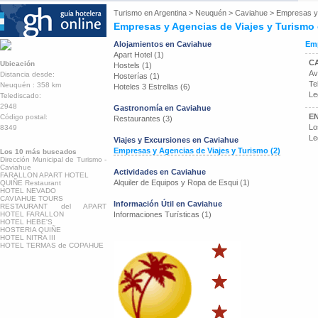
Turismo en
Argentina
>
Neuquén
>
Caviahue
>
Empresas y 
Empresas y Agencias de Viajes y Turismo
Alojamientos en Caviahue
Emp
Apart Hotel (1)
C
Ubicación
Hostels (1)
Av
Distancia desde:
Hosterías (1)
Te
Neuquén : 358 km
Hoteles 3 Estrellas (6)
Le
Telediscado:
2948
Gastronomía en Caviahue
E
Código postal:
Restaurantes (3)
Lo
8349
Le
Viajes y Excursiones en Caviahue
Empresas y Agencias de Viajes y Turismo (2)
Los 10 más buscados
Dirección Municipal de Turismo -
Caviahue
Actividades en Caviahue
FARALLON APART HOTEL
Alquiler de Equipos y Ropa de Esqui (1)
QUIÑE Restaurant
HOTEL NEVADO
CAVIAHUE TOURS
Información Útil en Caviahue
RESTAURANT del APART
HOTEL FARALLON
Informaciones Turísticas (1)
HOTEL HEBE'S
HOSTERIA QUIÑE
HOTEL NITRA III
HOTEL TERMAS de COPAHUE