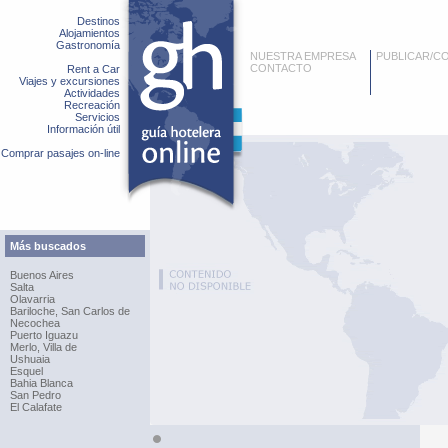
Destinos
Alojamientos
Gastronomía
NUESTRA EMPRESA
PUBLICAR/C
CONTACTO
Rent a Car
Viajes y excursiones
Actividades
Recreación
Servicios
Información útil
Comprar pasajes on-line
Más buscados
Buenos Aires
Salta
Olavarria
Bariloche, San Carlos de
Necochea
Puerto Iguazu
Merlo, Villa de
Ushuaia
Esquel
Bahia Blanca
San Pedro
El Calafate