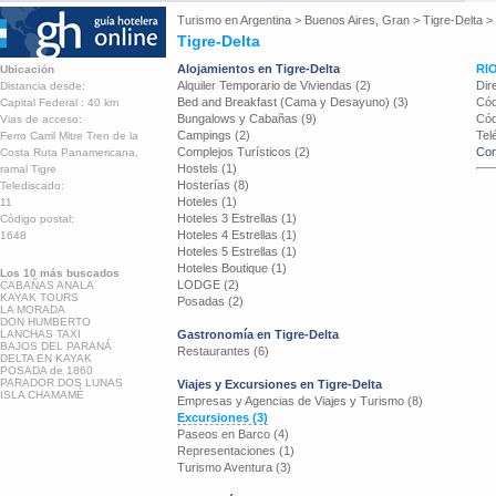
Turismo en
Argentina
>
Buenos Aires, Gran
>
Tigre-Delta
>
Tigre-Delta
Alojamientos en Tigre-Delta
RI
Ubicación
Alquiler Temporario de Viviendas (2)
Dir
Distancia desde:
Bed and Breakfast (Cama y Desayuno) (3)
Cód
Capital Federal : 40 km
Bungalows y Cabañas (9)
Cód
Vias de acceso:
Campings (2)
Tel
Ferro Carril Mitre Tren de la
Complejos Turísticos (2)
Con
Costa Ruta Panamericana,
Hostels (1)
ramal Tigre
Hosterías (8)
Telediscado:
Hoteles (1)
11
Hoteles 3 Estrellas (1)
Código postal:
Hoteles 4 Estrellas (1)
1648
Hoteles 5 Estrellas (1)
Hoteles Boutique (1)
Los 10 más buscados
LODGE (2)
CABAÑAS ANALA
KAYAK TOURS
Posadas (2)
LA MORADA
DON HUMBERTO
LANCHAS TAXI
Gastronomía en Tigre-Delta
BAJOS DEL PARANÁ
Restaurantes (6)
DELTA EN KAYAK
POSADA de 1860
PARADOR DOS LUNAS
Viajes y Excursiones en Tigre-Delta
ISLA CHAMAMÉ
Empresas y Agencias de Viajes y Turismo (8)
Excursiones (3)
Paseos en Barco (4)
Representaciones (1)
Turismo Aventura (3)